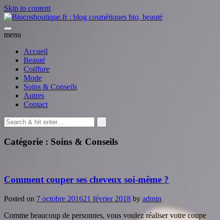
Skip to content
menu
Accueil
Beauté
Coiffure
Mode
Soins & Conseils
Autres
Contact
Catégorie : Soins & Conseils
Comment couper ses cheveux soi-même ?
Posted on
7 octobre 2016
21 février 2018
by
admin
Comme beaucoup de personnes, vous voulez réaliser votre coupe