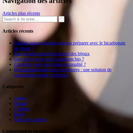
Navigation des articles
Articles plus récents
Articles récents
Quelles astuces beauté peut-on préparer avec le bicarbonate
de soude ?
Nos conseils pour bien porter des bijoux
Que savez-vous sur les parfums bio ?
Cherchez-vous des Qamis de qualité ?
Dermopigmentation des vergetures : une solution de
camouflage rapide et efficace
Catégories
Autres
Beauté
Coiffure
Mode
Soins & Conseils
Commentaires récents