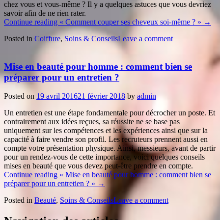
chez vous et vous-même ? Il y a quelques astuces que vous devriez
savoir afin de ne rien rater.
Continue reading
« Comment couper ses cheveux soi-même ? »
→
Posted in
Coiffure
,
Soins & Conseils
Leave a comment
Mise en beauté pour homme : comment bien se
préparer pour un entretien ?
Posted on
19 avril 2016
21 février 2018
by
admin
Un entretien est une étape fondamentale pour décrocher un poste. Et
contrairement aux idées reçues, sa réussite ne se base pas
uniquement sur les compétences et les expériences ainsi que sur la
capacité à faire vendre son profil. Les recruteurs prennent aussi en
compte votre présentation physique. Ainsi, messieurs, avant de partir
pour un rendez-vous de cette importance, voici quelques conseils
mises en beauté que vous devez peut-être prendre en compte.
Continue reading
« Mise en beauté pour homme : comment bien se
préparer pour un entretien ? »
→
Posted in
Beauté
,
Soins & Conseils
Leave a comment