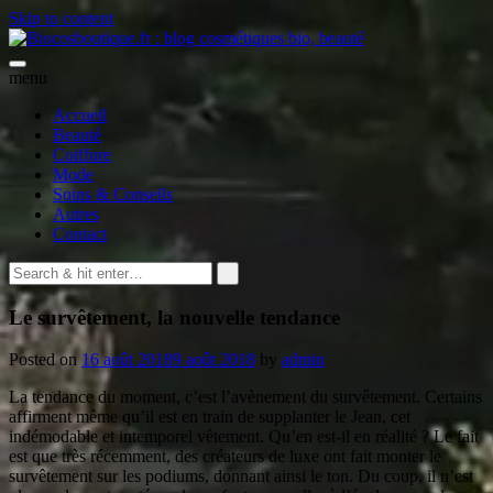
Skip to content
menu
Accueil
Beauté
Coiffure
Mode
Soins & Conseils
Autres
Contact
Le survêtement, la nouvelle tendance
Posted on
16 août 2018
9 août 2018
by
admin
La tendance du moment, c’est l’avènement du survêtement. Certains
affirment même qu’il est en train de supplanter le Jean, cet
indémodable et intemporel vêtement. Qu’en est-il en réalité ? Le fait
est que très récemment, des créateurs de luxe ont fait monter le
survêtement sur les podiums, donnant ainsi le ton. Du coup, il n’est