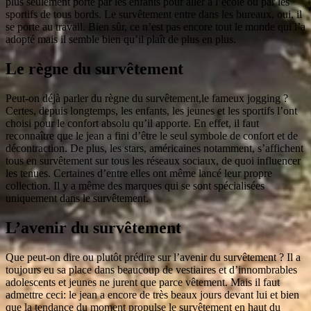
plus seulement porté par les enfants pour aller à l’école ou par les
sportifs de tous bords. Le survêtement entre dans les bureaux, oui, il
se porte au travail. Bien sûr, ce n’est pas encore tout le monde qui l’a
adopté mais il semble bien qu’il plaît de plus en plus.
Le règne du survêtement
Peut-on déjà parler du règne du survêtement,le fameux jogging ?
Certes, depuis longtemps, les enfants, les jeunes et les sportifs l’ont
choisi pour le confort absolu qu’il apporte. En effet, il faut
reconnaître que le jean a fini d’être le seul symbole de confort et de
décontraction. De plus, les stars, américaines notamment, s’affichent
tous en survêtement sur tous les réseaux sociaux, de quoi influencer
les tenues. Certaines d’entre elles ont même lancé leur propre
collection. Il y a même des marques qui se sont spécialisées
uniquement dans le survêtement.
L’avenir du survêtement
Que peut-on dire ou plutôt prédire sur l’avenir du survêtement ? Il a
toujours eu sa place dans beaucoup de vestiaires et d’innombrables
adolescents et jeunes ne jurent que parce vêtement. Mais il faut
admettre ceci: le jean a encore de très beaux jours devant lui et bien
que la tendance du moment propulse le survêtement en haut du